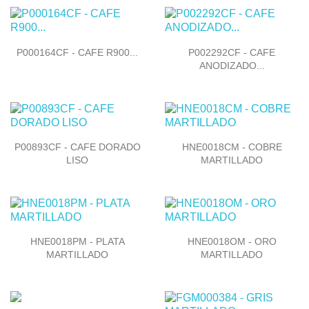


Vista rápida
Vista rápida
P000164CF - CAFE R900...
P002292CF - CAFE
ANODIZADO...


Vista rápida
Vista rápida
P00893CF - CAFE DORADO
HNE0018CM - COBRE
LISO
MARTILLADO


Vista rápida
Vista rápida
HNE0018PM - PLATA
HNE0018OM - ORO
MARTILLADO
MARTILLADO