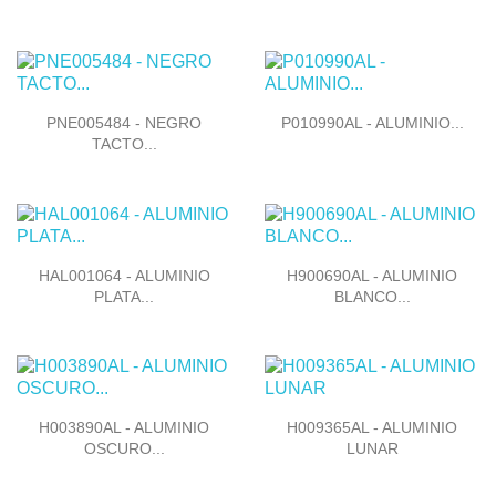


Vista rápida
Vista rápida
PNE005484 - NEGRO
P010990AL - ALUMINIO...
TACTO...


Vista rápida
Vista rápida
HAL001064 - ALUMINIO
H900690AL - ALUMINIO
PLATA...
BLANCO...


Vista rápida
Vista rápida
H003890AL - ALUMINIO
H009365AL - ALUMINIO
OSCURO...
LUNAR