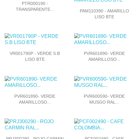

Vista rápida
PTR000190 -

TRANSPARENTE...
Vista rápida
PAM110390 - AMARILLO
LISO BTE


Vista rápida
Vista rápida
VR001790P - VERDE S.B
PVR601890- VERDE
LISO BTE
AMARILLOSO...


Vista rápida
Vista rápida
PVR601890- VERDE
PVR600590- VERDE
AMARILLOSO...
MUSGO RAL...


Vista rápida
Vista rápida
PRJ300290 - ROJO CARMIN
PCF002490 - CAFE