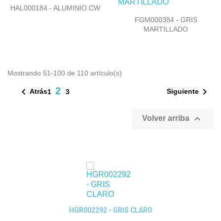

Vista rápida
HAL000184 - ALUMINIO CW

Vista rápida
FGM000384 - GRIS
MARTILLADO
Mostrando 51-100 de 110 artículo(s)
2


Atrás
Siguiente
1
3

Volver arriba
Quick View
HGR002292 - GRIS CLARO