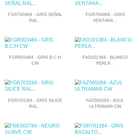


Vista rápida
Vista rápida
FGR700484 - GRIS SEÑAL
FGR704084 - GRIS
RAL...
VENTANA...


Vista rápida
Vista rápida
FGR003484 - GRIS B.C.H
FAD101384 - BLANCO
CW
PERLA...


Vista rápida
Vista rápida
FGR703284 - GRIS SILICE
FAZ500284 - AZUL
RAL...
ULTRAMAR CW