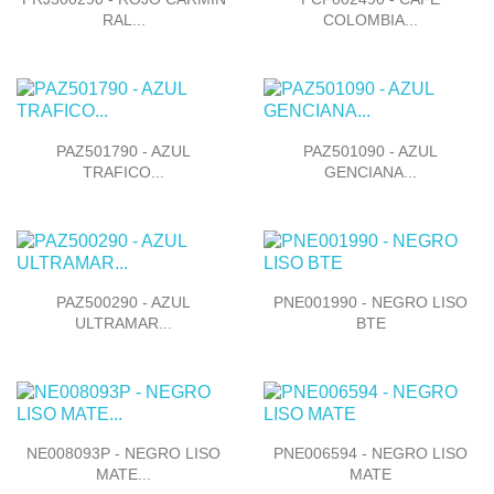
RAL...
COLOMBIA...


Vista rápida
Vista rápida
PAZ501790 - AZUL
PAZ501090 - AZUL
TRAFICO...
GENCIANA...


Vista rápida
Vista rápida
PAZ500290 - AZUL
PNE001990 - NEGRO LISO
ULTRAMAR...
BTE


Vista rápida
Vista rápida
NE008093P - NEGRO LISO
PNE006594 - NEGRO LISO
MATE...
MATE