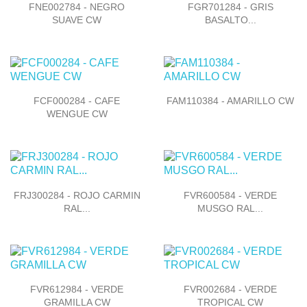


Vista rápida
Vista rápida
FNE002784 - NEGRO
FGR701284 - GRIS
SUAVE CW
BASALTO...


Vista rápida
Vista rápida
FCF000284 - CAFE
FAM110384 - AMARILLO CW
WENGUE CW


Vista rápida
Vista rápida
FRJ300284 - ROJO CARMIN
FVR600584 - VERDE
RAL...
MUSGO RAL...


Vista rápida
Vista rápida
FVR612984 - VERDE
FVR002684 - VERDE
GRAMILLA CW
TROPICAL CW