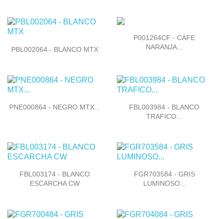

Vista rápida
P001264CF - CAFE

NARANJA...
Vista rápida
PBL002064 - BLANCO MTX


Vista rápida
Vista rápida
PNE000864 - NEGRO MTX...
FBL003984 - BLANCO
TRAFICO...


Vista rápida
Vista rápida
FBL003174 - BLANCO
FGR703584 - GRIS
ESCARCHA CW
LUMINOSO...