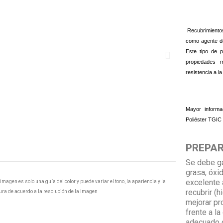
Recubrimiento
como agente d
Este tipo de p
propiedades 
resistencia a la
Mayor informa
Poliéster TGIC
PREPAR
Se debe ga
grasa, óxi
excelente 
 imagen es solo una guía del color y puede variar el tono, la apariencia y la
recubrir (hi
ura de acuerdo a la resolución de la imagen
mejorar pr
frente a la
adecuado d