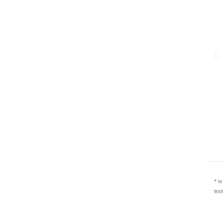
* la
text