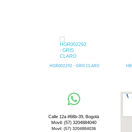
ew
Quick View
JA LISO BTE
HGR002292 - GRIS CLARO
HB
Calle 12a #68b-39, Bogotá
Movil: (57) 3204884040
Movil: (57) 3204884036