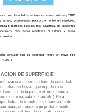
s en
polvo formulados con base en resinas poliéster y TGIC
e curado, recomendados para uso en ambientes exteriores.
intura proporciona películas muy atractivas, de excelentes
mecánicas, muy buena resistencia al exterior y buena
 corrosión
.
ción consultar hoja de seguridad Pintura en Polvo
Tipo
 - CLASE C -
ACION DE SUPERFICIE
rantizar una superficie libre de suciedad,
do u otras partículas que impidan una
adherencia de la pintura al metal base a
erro, aluminio, cobre, latón, etc.). Para
opiedades de resistencia, especialmente
 corrosión, se requiere un pretratamiento
e acuerdo al tipo de sustrato que se