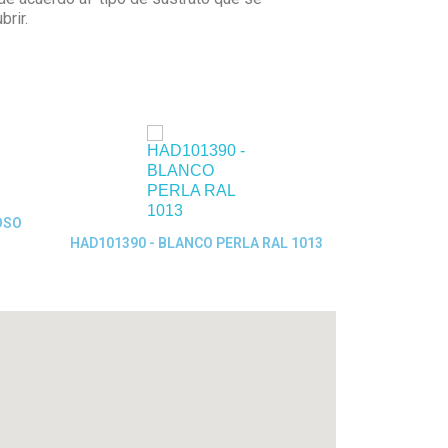
brir.
Q
OSO
HGR002292
Quick View
HAD101390 - BLANCO PERLA RAL 1013