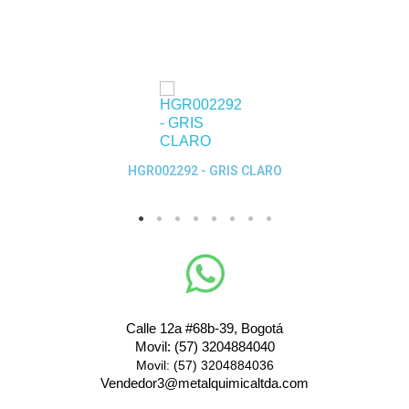
Quick View
HGR002292 - GRIS CLARO
Calle 12a #68b-39, Bogotá
Movil: (57) 3204884040
Movil: (57) 3204884036
Vendedor3@metalquimicaltda.com