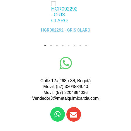
Quick View
HGR002292 - GRIS CLARO
Calle 12a #68b-39, Bogotá
Movil: (57) 3204884040
Movil: (57) 3204884036
Vendedor3@metalquimicaltda.com