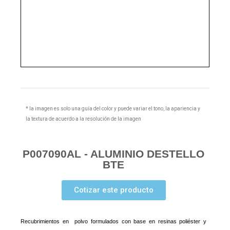
* la imagen es solo una guía del color y puede variar el tono, la apariencia y
la textura de acuerdo a la resolución de la imagen
P007090AL - ALUMINIO DESTELLO
BTE
Cotizar este producto
Recubrimientos en
polvo formulados con base en resinas poliéster y