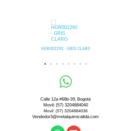
Quick View
HGR002292 - GRIS CLARO
Calle 12a #68b-39, Bogotá
Movil: (57) 3204884040
Movil: (57) 3204884036
Vendedor3@metalquimicaltda.com